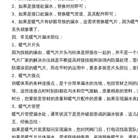
2、如果是接缝处漏水，替换对丝即可；
3、如果是接口处漏水，替换暖气管道、及其配件即可；
4、如果是暖气片有砂眼导致的漏水，这需求替换暖气片，因为暖
丢失就惨重了。
四、常见暖气片漏水部位：
1、暖气片片头
因为技能的缘由，暖气片片头与柱体是焊接在一起的，并不是一个
气片厂家的解决办法就是不断提高焊接技能和加强内防腐处理，需
防腐涂层的暖气片。而在平时的运用中，要多多留意片头部位，发
2、暖气片接点
供暖体系的各种连接点，是十分简单漏水的当地，包括管材之间的
等。这些连接点时时刻刻都在与水和空气接触，质量稍差的资料，
时分，您要留意管材的质量和暖气片配件的质量，如果呈现漏水表
3、暖气片管壁
暖气片管壁漏水处，通常状况下是意外破损形成的漏水较多，这儿
五、经验总结：
如果是暖气片装置疑问呈现漏水，您封闭阀门后，打电话找装置队
如果是暖气片片体漏水，需求联络销售商，咨询替换暖气片，通常