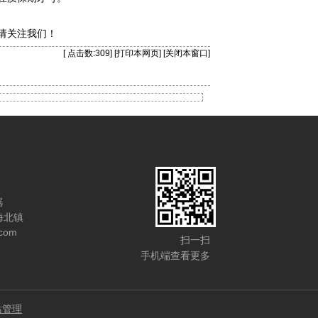
请关注我们！
[ 点击数:
309] [
打印本网页
] [
关闭本窗口
]
器
海北镇
com
扫一扫
手机端查看更多
站管理